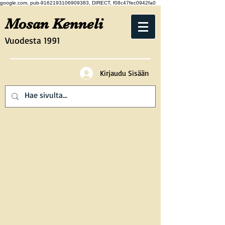
google.com, pub-9162193106909383, DIRECT, f08c47fec0942fa0
Mosan Kenneli
Vuodesta 1991
Kirjaudu Sisään