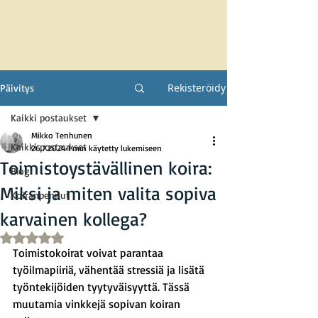
Rekisteröidy
Päivitys
Kaikki postaukset
Mikko Tenhunen
Kaikki postaukset
26.7.2024
1 min käytetty lukemiseen
Toimistoystävällinen koira:
Blogi
Miksi ja miten valita sopiva
Koiranpennut
karvainen kollega?
Arvostelun tähtimäärä: epäluku/5
Toimistokoirat voivat parantaa 
työilmapiiriä, vähentää stressiä ja lisätä 
työntekijöiden tyytyväisyyttä. Tässä 
muutamia vinkkejä sopivan koiran 