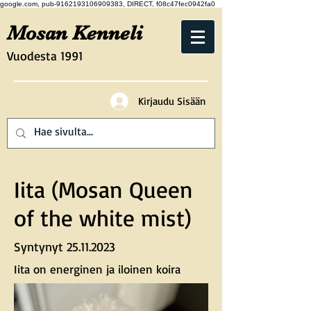
google.com, pub-9162193106909383, DIRECT, f08c47fec0942fa0
Mosan Kenneli
Vuodesta 1991
Kirjaudu Sisään
Iita (Mosan Queen
of the white mist)
Syntynyt
25.11.2023
Iita on energinen ja iloinen koira