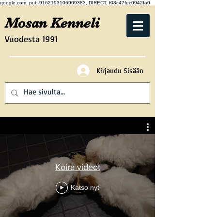
google.com, pub-9162193106909383, DIRECT, f08c47fec0942fa0
Mosan Kenneli
Vuodesta 1991
Kirjaudu Sisään
Koira videot
Katso nyt