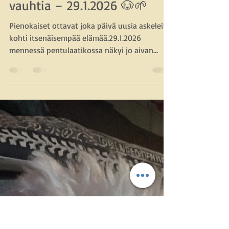
Mikko Tenhunen
3.2.
1 min käytetty lukemiseen
Pennut kasvavat hurjaa
vauhtia – 29.1.2026 🐶🌱
Pienokaiset ottavat joka päivä uusia askeleita
kohti itsenäisempää elämää.29.1.2026
mennessä pentulaatikossa näkyi jo aivan
toisenlaista vipinää: pikku tassut kipittävät
vauhdilla ympäriinsä 🐾✨, ja pennut testaavat
rohkeasti voimiaan, ketteryyttään ja
uteliaisuuttaan. Pentulaatikko, joka hetki
sitten tuntui valtavalta, alkaa nyt käydä
selvästi liian pieneksi näille kasvaville
tutkimusmatkailijoille 🚀.