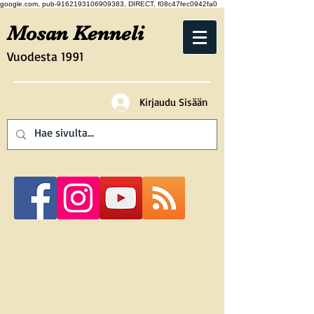
google.com, pub-9162193106909383, DIRECT, f08c47fec0942fa0
Mosan Kenneli
Vuodesta 1991
Kirjaudu Sisään