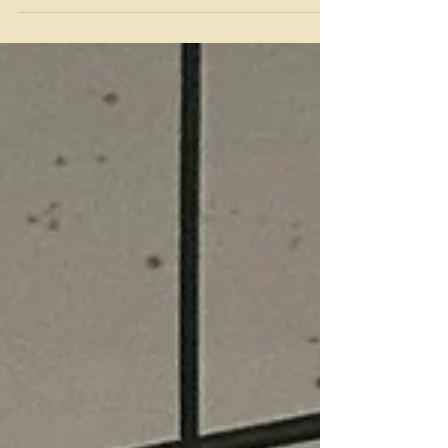
Koiranpäivä on hyvä hetki pysähtyä
miettimään, mitä kaikkea koirat meille
antavat: iloa, seuraa, turvaa, liikuntaa ja ennen
kaikkea pyyteetöntä rakkautta. Meille Mosan
Kennelissä koirat eivät ole vain harrastus tai
työ, vaan tärkeä osa arkea ja perhe-elämää.
Jokainen koira on yksilö, jonka hyvinvointi,
terveys ja tasapainoinen elämä ovat meille
sydämenasia.