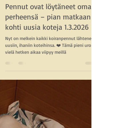
Mikko Tenhunen
1.3.
1 min käytetty lukemiseen
Pennut ovat löytäneet omat
perheensä – pian matkaan
kohti uusia koteja 1.3.2026
Nyt on melkein kaikki koiranpennut lähteneet
uusiin, ihaniin koteihinsa. ❤️ Tämä pieni uros
vielä hetken aikaa viipyy meillä