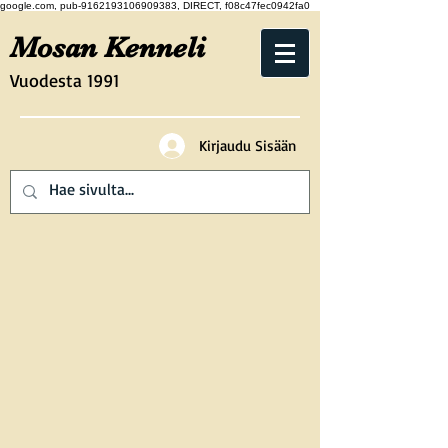
google.com, pub-9162193106909383, DIRECT, f08c47fec0942fa0
Mosan Kenneli
Vuodesta 1991
Kirjaudu Sisään