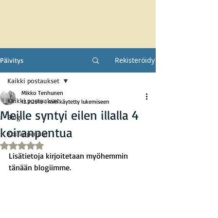
Rekisteröidy
Päivitys
Kaikki postaukset
Mikko Tenhunen
Kaikki postaukset
13.9.2019
1 min käytetty lukemiseen
Meille syntyi eilen illalla 4
Blogi
koiranpentua
Koiranpennut
Arvostelun tähtimäärä: epäluku/5
Lisätietoja kirjoitetaan myöhemmin 
tänään blogiimme.