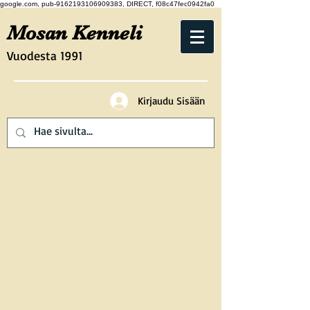
google.com, pub-9162193106909383, DIRECT, f08c47fec0942fa0
Mosan Kenneli
Vuodesta 1991
Kirjaudu Sisään