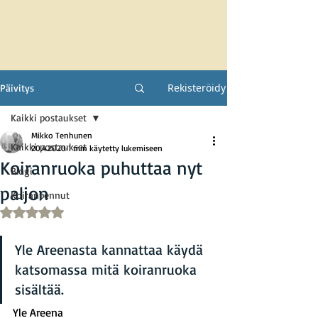
Rekisteröidy
Päivitys
Kaikki postaukset
Mikko Tenhunen
Kaikki postaukset
20.4.2020
1 min käytetty lukemiseen
Koiranruoka puhuttaa nyt
Blogi
paljon
Koiranpennut
Arvostelun tähtimäärä: epäluku/5
Yle Areenasta kannattaa käydä 
katsomassa mitä koiranruoka 
sisältää.
Yle Areena