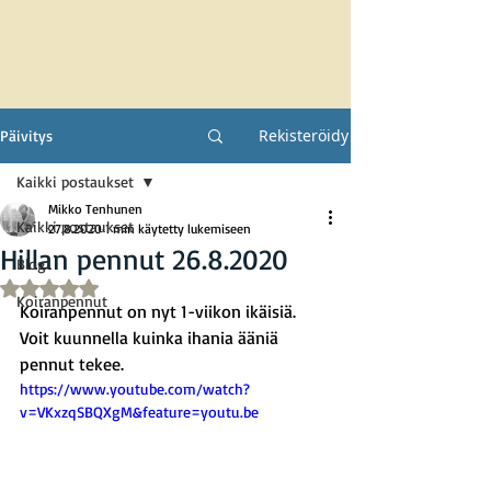
Rekisteröidy
Päivitys
Kaikki postaukset
Mikko Tenhunen
Kaikki postaukset
27.8.2020
1 min käytetty lukemiseen
Hillan pennut 26.8.2020
Blogi
Arvostelun tähtimäärä: epäluku/5
Koiranpennut
Koiranpennut on nyt 1-viikon ikäisiä. 
Voit kuunnella kuinka ihania ääniä 
pennut tekee.
https://www.youtube.com/watch?
v=VKxzqSBQXgM&feature=youtu.be