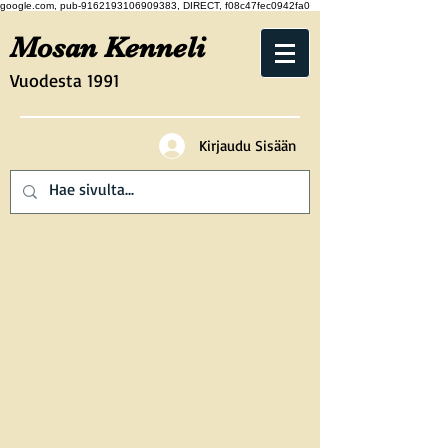
google.com, pub-9162193106909383, DIRECT, f08c47fec0942fa0
Mosan Kenneli
Vuodesta 1991
Kirjaudu Sisään