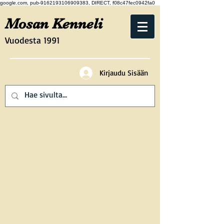
google.com, pub-9162193106909383, DIRECT, f08c47fec0942fa0
Mosan Kenneli
Vuodesta 1991
Kirjaudu Sisään