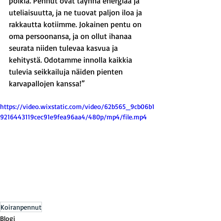
poikia. Pennut ovat täynnä energiaa ja 
uteliaisuutta, ja ne tuovat paljon iloa ja 
rakkautta kotiimme. Jokainen pentu on 
oma persoonansa, ja on ollut ihanaa 
seurata niiden tulevaa kasvua ja 
kehitystä. Odotamme innolla kaikkia 
tulevia seikkailuja näiden pienten 
karvapallojen kanssa!”
https://video.wixstatic.com/video/62b565_9cb06b1
9216443119cec91e9fea96aa4/480p/mp4/file.mp4
Koiranpennut
Blogi