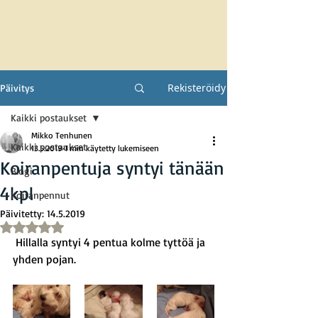
Rekisteröidy
Päivitys
Kaikki postaukset
Mikko Tenhunen
Kaikki postaukset
13.5.2019
1 min käytetty lukemiseen
Koiranpentuja syntyi tänään
Blogi
4kpl
Koiranpennut
Päivitetty:
14.5.2019
Arvostelun tähtimäärä: epäluku/5
 Hillalla syntyi 4 pentua kolme tyttöä ja 
yhden pojan. 