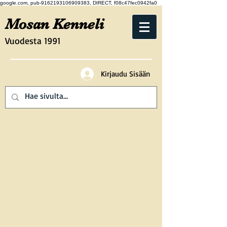
google.com, pub-9162193106909383, DIRECT, f08c47fec0942fa0
Mosan Kenneli
Vuodesta 1991
Kirjaudu Sisään