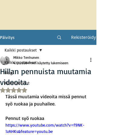
Rekisteröidy
Päivitys
Kaikki postaukset
Mikko Tenhunen
Kaikki postaukset
4.10.2020
1 min käytetty lukemiseen
Hillan pennuista muutamia
Blogi
videoita.
Koiranpennut
Arvostelun tähtimäärä: epäluku/5
Tässä muutamia videoita missä pennut 
syö ruokaa ja puuhailee.
Pennut syö ruokaa
https://www.youtube.com/watch?v=f9NK-
1zAHKs&feature=youtu.be