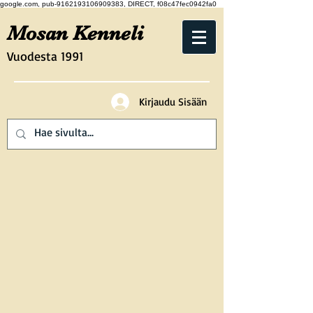
google.com, pub-9162193106909383, DIRECT, f08c47fec0942fa0
Mosan Kenneli
Vuodesta 1991
Kirjaudu Sisään