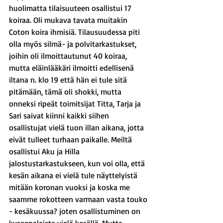
huolimatta tilaisuuteen osallistui 17 
koiraa. Oli mukava tavata muitakin 
Coton koira ihmisiä. Tilausuudessa piti 
olla myös silmä- ja polvitarkastukset, 
joihin oli ilmoittautunut 40 koiraa, 
mutta eläinlääkäri ilmoitti edellisenä 
iltana n. klo 19 että hän ei tule sitä 
pitämään, tämä oli shokki, mutta 
onneksi ripeät toimitsijat Titta, Tarja ja 
Sari saivat kiinni kaikki siihen 
osallistujat vielä tuon illan aikana, jotta 
eivät tulleet turhaan paikalle. Meiltä 
osallistui Aku ja Hilla 
jalostustarkastukseen, kun voi olla, että 
kesän aikana ei vielä tule näyttelyistä 
mitään koronan vuoksi ja koska me 
saamme rokotteen varmaan vasta touko 
- kesäkuussa? joten osallistuminen on 