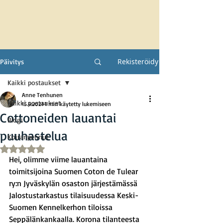
Rekisteröidy
Päivitys
Kaikki postaukset
Anne Tenhunen
Kaikki postaukset
15.4.2021
1 min käytetty lukemiseen
Cottoneiden lauantai
Blogi
puuhastelua
Koiranpennut
Arvostelun tähtimäärä: epäluku/5
Hei, olimme viime lauantaina 
toimitsijoina Suomen Coton de Tulear 
ry:n Jyväskylän osaston järjestämässä 
Jalostustarkastus tilaisuudessa Keski-
Suomen Kennelkerhon tiloissa 
Seppälänkankaalla. Korona tilanteesta 