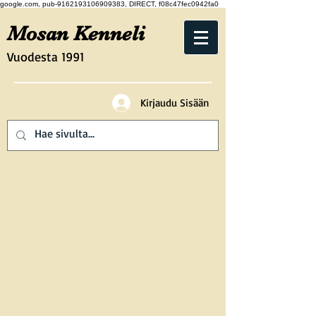
google.com, pub-9162193106909383, DIRECT, f08c47fec0942fa0
Mosan Kenneli
Vuodesta 1991
Kirjaudu Sisään