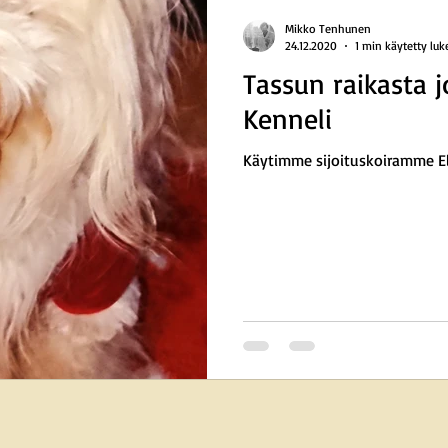
Mikko Tenhunen
24.12.2020
1 min käytetty lu
Tassun raikasta 
Kenneli
Käytimme sijoituskoiramme Ell