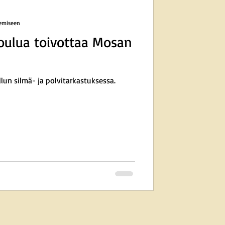
kemiseen
joulua toivottaa Mosan
un silmä- ja polvitarkastuksessa.