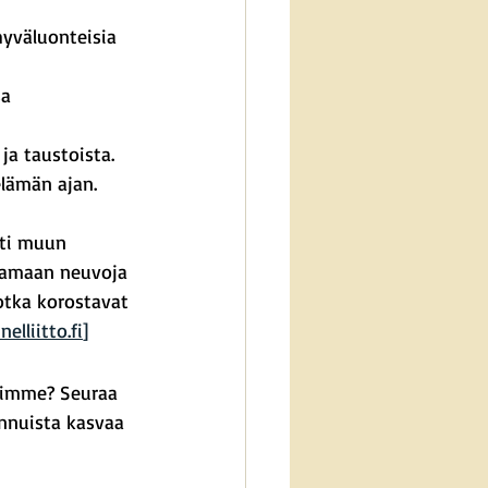
hyväluonteisia 
a 
ja taustoista.
lämän ajan.
ti muun 
joamaan neuvoja 
jotka korostavat 
nelliitto.fi
]
iimme? Seuraa 
nnuista kasvaa 