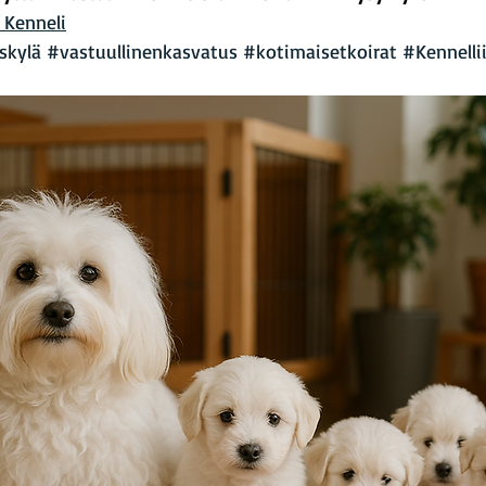
 Kenneli
skylä
#vastuullinenkasvatus
#kotimaisetkoirat
#Kennelli