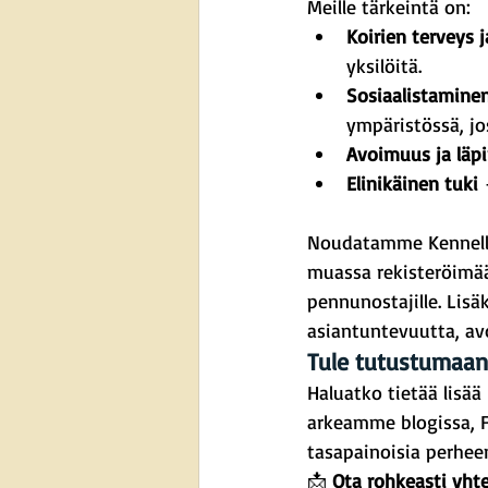
Meille tärkeintä on:
Koirien terveys 
yksilöitä.
Sosiaalistaminen
ympäristössä, jos
Avoimuus ja läp
Elinikäinen tuki
 
Noudatamme Kennelli
muassa rekisteröimää
pennunostajille. Lis
asiantuntevuutta, avo
Tule tutustumaan
Haluatko tietää lisä
arkeamme blogissa, F
tasapainoisia perhee
📩 
Ota rohkeasti yht