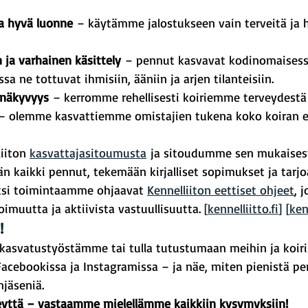
ja hyvä luonne
 – käytämme jalostukseen vain terveitä ja 
 ja varhainen käsittely
 – pennut kasvavat kodinomaisess
sa ne tottuvat ihmisiin, ääniin ja arjen tilanteisiin.
inäkyvyys
 – kerromme rehellisesti koiriemme terveydestä 
– olemme kasvattiemme omistajien tukena koko koiran e
iton 
kasvattajasitoumusta
 ja sitoudumme sen mukaises
n kaikki pennut, tekemään kirjalliset sopimukset ja tar
äksi toimintaamme ohjaavat 
Kennelliiton eettiset ohjeet
, 
imuutta ja aktiivista vastuullisuutta. 
[
kennelliitto.fi
]
[
ken
!
ä kasvatustyöstämme tai tulla tutustumaan meihin ja koir
acebookissa ja Instagramissa – ja näe, miten pienistä pe
njäseniä.
eyttä – vastaamme mielellämme kaikkiin kysymyksiin!