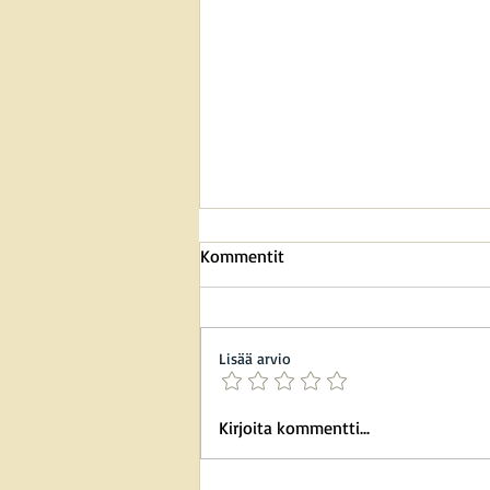
Kommentit
Lisää arvio
Koiran ulvonta veneessä –
Kirjoita kommentti...
yllättävä somehitti!