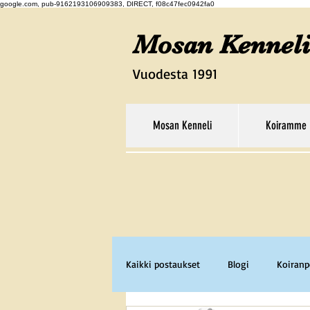
google.com, pub-9162193106909383, DIRECT, f08c47fec0942fa0
Mosan Kenneli
Vuodesta 1991
Mosan Kenneli
Koiramme
Kaikki postaukset
Blogi
Koiran