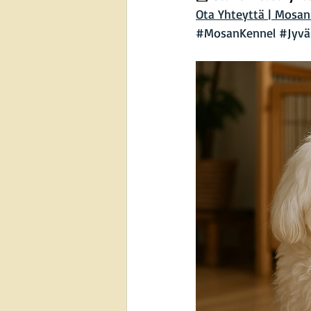
Ota Yhteyttä | Mosan
#MosanKennel
#Jyvä