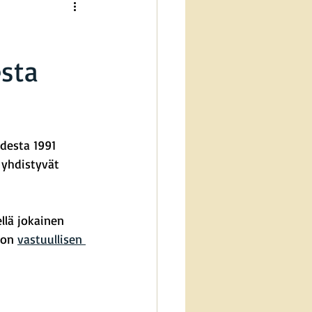
esta
desta 1991 
 yhdistyvät 
llä jokainen 
ton 
vastuullisen 