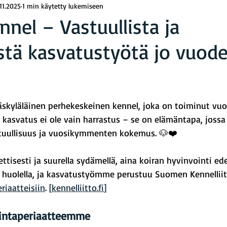
.11.2025
1 min käytetty lukemiseen
nel – Vastuullista ja
stä kasvatustyötä jo vuod
rä: epäluku/5
skyläläinen perhekeskeinen kennel, joka on toiminut vuo
en kasvatus ei ole vain harrastus – se on elämäntapa, jossa
stuullisuus ja vuosikymmenten kokemus. 🐶❤️
tisesti ja suurella sydämellä, aina koiran hyvinvointi ede
 huolella, ja kasvatustyömme perustuu Suomen Kennellii
riaatteisiin
. 
[
kennelliitto.fi
]
intaperiaatteemme