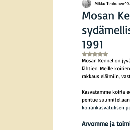
Mikko Tenhunen
10
Mosan Ken
sydämelli
1991
Arvostelun tähtimää
Mosan Kennel on jyvä
lähtien. Meille koiri
rakkaus eläimiin, va
Kasvatamme koiria eet
pentue suunnitellaan
koirankasvatuksen pe
Arvomme ja toim