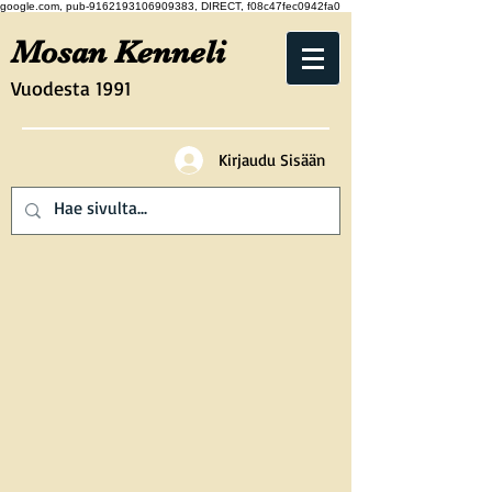
google.com, pub-9162193106909383, DIRECT, f08c47fec0942fa0
Mosan Kenneli
Vuodesta 1991
Kirjaudu Sisään