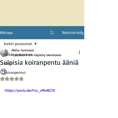
Rekisteröidy
Päivitys
Kaikki postaukset
Mikko Tenhunen
Kaikki postaukset
10.12.2023
0 min käytetty lukemiseen
Suloisia koiranpentu ääniä
Blogi
😍
Koiranpennut
Arvostelun tähtimäärä: epäluku/5
https://youtu.be/Fxz_vMoBGT0