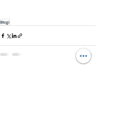
Blogi
Viimeisimmät päivitykset
Katso kaikki