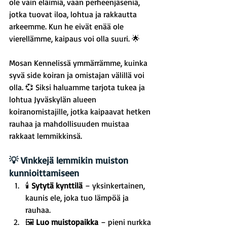
ole vain eläimiä, vaan perheenjäseniä, 
jotka tuovat iloa, lohtua ja rakkautta 
arkeemme. Kun he eivät enää ole 
vierellämme, kaipaus voi olla suuri. 🌟
Mosan Kennelissä ymmärrämme, kuinka 
syvä side koiran ja omistajan välillä voi 
olla. 💞 Siksi haluamme tarjota tukea ja 
lohtua Jyväskylän alueen 
koiranomistajille, jotka kaipaavat hetken 
rauhaa ja mahdollisuuden muistaa 
rakkaat lemmikkinsä.
💡 Vinkkejä lemmikin muiston 
kunnioittamiseen
🕯️ 
Sytytä kynttilä
 – yksinkertainen, 
kaunis ele, joka tuo lämpöä ja 
rauhaa.
🖼️ 
Luo muistopaikka
 – pieni nurkka 