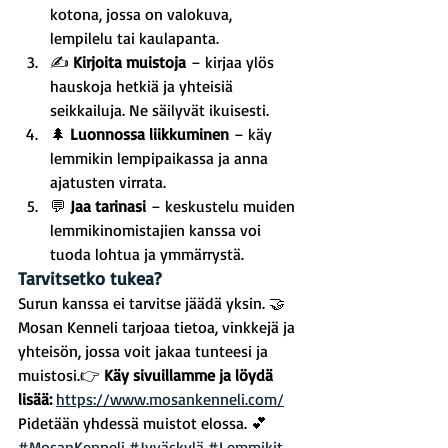
kotona, jossa on valokuva, 
lempilelu tai kaulapanta.
✍️ 
Kirjoita muistoja
 – kirjaa ylös 
hauskoja hetkiä ja yhteisiä 
seikkailuja. Ne säilyvät ikuisesti.
🌲 
Luonnossa liikkuminen
 – käy 
lemmikin lempipaikassa ja anna 
ajatusten virrata.
💬 
Jaa tarinasi
 – keskustelu muiden 
lemmikinomistajien kanssa voi 
tuoda lohtua ja ymmärrystä.
Tarvitsetko tukea?
Surun kanssa ei tarvitse jäädä yksin. 🤝 
Mosan Kenneli tarjoaa tietoa, vinkkejä ja 
yhteisön, jossa voit jakaa tunteesi ja 
muistosi.👉 
Käy sivuillamme ja löydä 
lisää:
https://www.mosankenneli.com/
Pidetään yhdessä muistot elossa. 💕
#MosanKenneli
#Jyväskylä
#Lemmikit