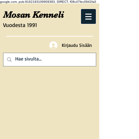
google.com, pub-9162193106909383, DIRECT, f08c47fec0942fa0
Mosan Kenneli
Vuodesta 1991
Kirjaudu Sisään