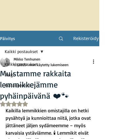
Rekisteröidy
Päivitys
Kaikki postaukset
Mikko Tenhunen
Kaikki postaukset
1.11.2025
1 min käytetty lukemiseen
Muistamme rakkaita
Blogi
lemmikkejämme
Koiranpennut
pyhäinpäivänä ❤️🐾
Arvostelun tähtimäärä: epäluku/5
Kaikilla lemmikkien omistajilla on hetki 
pysähtyä ja kunnioittaa niitä, jotka ovat 
jättäneet jäljen sydämeemme – myös 
karvaisia ystäviämme. 🕯️ Lemmikit eivät 