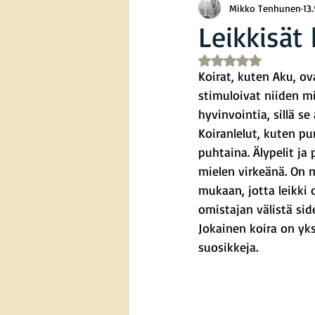
Mikko Tenhunen
13
Leikkisät 
Arvostelun tähtimää
Koirat, kuten Aku, ova
stimuloivat niiden mi
hyvinvointia, sillä s
Koiranlelut, kuten pu
puhtaina. Älypelit ja
mielen virkeänä. On m
mukaan, jotta leikki 
omistajan välistä sid
Jokainen koira on yks
suosikkeja.