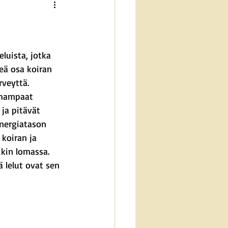
eluista, jotka 
keä osa koiran 
rveyttä. 
 hampaat 
ja pitävät 
energiatason 
 koiran ja 
kin lomassa. 
ä lelut ovat sen 