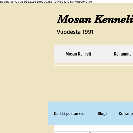
google.com, pub-9162193106909383, DIRECT, f08c47fec0942fa0
Mosan Kenneli
Vuodesta 1991
Mosan Kenneli
Koiramme
Kaikki postaukset
Blogi
Koiran