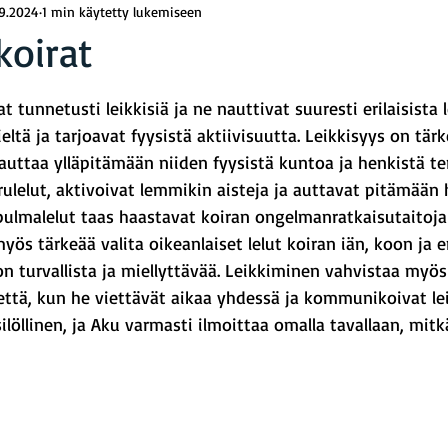
.9.2024
1 min käytetty lukemiseen
koirat
rä: epäluku/5
t tunnetusti leikkisiä ja ne nauttivat suuresti erilaisista l
eltä ja tarjoavat fyysistä aktiivisuutta. Leikkisyys on tär
e auttaa ylläpitämään niiden fyysistä kuntoa ja henkistä te
rulelut, aktivoivat lemmikin aisteja ja auttavat pitämään
 pulmalelut taas haastavat koiran ongelmanratkaisutaitoja 
yös tärkeää valita oikeanlaiset lelut koiran iän, koon ja 
on turvallista ja miellyttävää. Leikkiminen vahvistaa myös
että, kun he viettävät aikaa yhdessä ja kommunikoivat lei
ilöllinen, ja Aku varmasti ilmoittaa omalla tavallaan, mitk