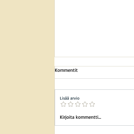
Kommentit
Lisää arvio
Toimistoystävällinen koira:
Kirjoita kommentti...
Miksi ja miten valita sopiva
karvainen kollega?