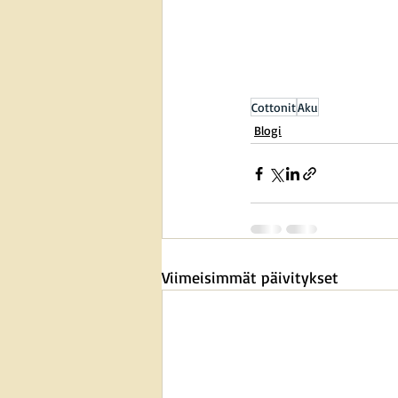
Cottonit
Aku
Blogi
Viimeisimmät päivitykset