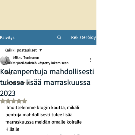
Rekisteröidy
Päivitys
Kaikki postaukset
Mikko Tenhunen
Kaikki postaukset
27.9.2023
1 min käytetty lukemiseen
Koiranpentuja mahdollisesti
Blogi
tulossa lisää marraskuussa
Koiranpennut
2023
Arvostelun tähtimäärä: epäluku/5
Ilmoittelemme blogin kautta, mikäli 
pentuja mahdollisesti tulee lisää 
marraskuussa meidän omalle koiralle 
Hillalle