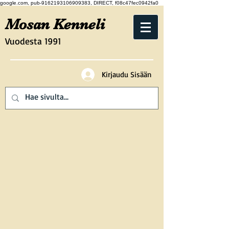
google.com, pub-9162193106909383, DIRECT, f08c47fec0942fa0
Mosan Kenneli
Vuodesta 1991
Kirjaudu Sisään