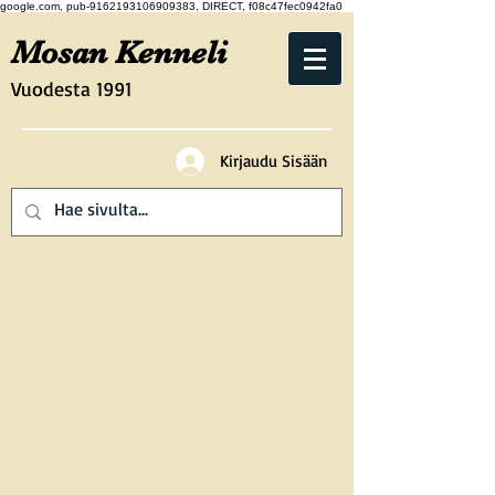
google.com, pub-9162193106909383, DIRECT, f08c47fec0942fa0
Mosan Kenneli
Vuodesta 1991
Kirjaudu Sisään