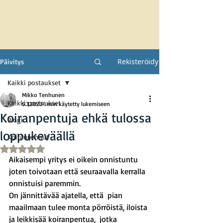
Rekisteröidy
Päivitys
Kaikki postaukset
Mikko Tenhunen
Kaikki postaukset
5.3.2023
1 min käytetty lukemiseen
Koiranpentuja ehkä tulossa
Blogi
loppukeväällä
Koiranpennut
Arvostelun tähtimäärä: epäluku/5
Aikaisempi yritys ei oikein onnistuntu 
joten toivotaan että seuraavalla kerralla 
onnistuisi paremmin.
On jännittävää ajatella, että  pian 
maailmaan tulee monta pörröistä, iloista 
ja leikkisää koiranpentua,  jotka 