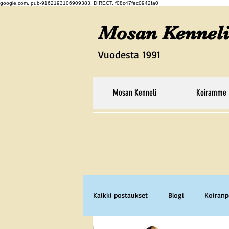
google.com, pub-9162193106909383, DIRECT, f08c47fec0942fa0
Mosan Kenneli
Vuodesta 1991
Mosan Kenneli
Koiramme
Kaikki postaukset
Blogi
Koiran