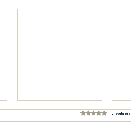
Arvostelun tähtimäärä
Ei vielä arv