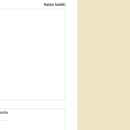
Katso kaikki
: 0/5
ioita