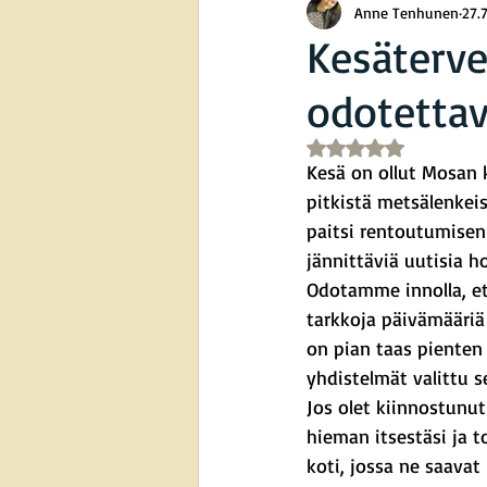
Anne Tenhunen
27.
Kesäterve
odotettav
Arvostelun tähtimää
Kesä on ollut Mosan 
pitkistä metsälenkeist
paitsi rentoutumisen
jännittäviä uutisia ho
Odotamme innolla, et
tarkkoja päivämääriä
on pian taas pienten 
yhdistelmät valittu s
Jos olet kiinnostunut
hieman itsestäsi ja to
koti, jossa ne saavat