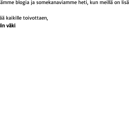
itämme blogia ja somekanaviamme heti, kun meillä on lisä
ä kaikille toivottaen, 
in väki