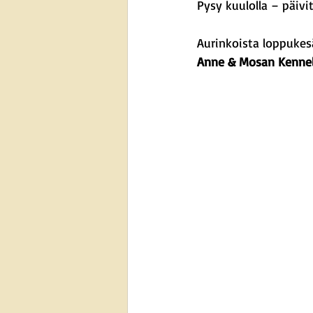
Pysy kuulolla – päiv
Aurinkoista loppukesä
Anne & Mosan Kennel