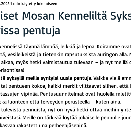
7.2025
1 min käytetty lukemiseen
iset Mosan Kenneliltä Syks
issa pentuja
rä: epäluku/5
kennelissä täynnä lämpöä, leikkiä ja lepoa. Koiramme ovat
ä, vesileikeistä ja tietenkin rapsutuksista auringon alla. 
 aikaa, myös hetki valmistautua tulevaan – ja nyt meillä 
risontissa!
tä 
syksyllä meille syntyisi uusia pentuja
. Vaikka vielä em
 tai pentueen kokoa, kaikki merkit viittaavat siihen, ett
tassujen vipinää. Pentusuunnitelmat ovat huolella mietitt
ekä luonteen että terveyden perusteella – kuten aina.
 tulevista pennuista, nyt on hyvä hetki ottaa meihin yhte
iveistasi. Meille on tärkeää löytää jokaiselle pennulle juu
 kasvaa rakastettuina perheenjäseninä.