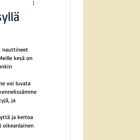
yllä
 nauttineet 
Meille kesä on 
onkin 
me voi luvata 
ä kennelissämme 
yjä, ja 
yttä ja kertoa 
ri oikeanlainen 