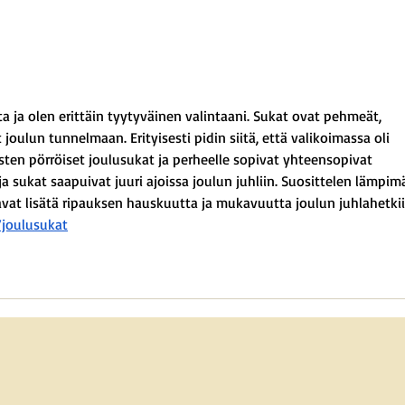
nta ja olen erittäin tyytyväinen valintaani. Sukat ovat pehmeät, 
 joulun tunnelmaan. Erityisesti pidin siitä, että valikoimassa oli 
asten pörröiset joulusukat ja perheelle sopivat yhteensopivat 
ja sukat saapuivat juuri ajoissa joulun juhliin. Suosittelen lämpimä
uavat lisätä ripauksen hauskuutta ja mukavuutta joulun juhlahetkii
s/joulusukat