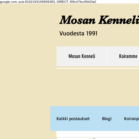
google.com, pub-9162193106909383, DIRECT, f08c47fec0942fa0
Mosan Kenneli
Vuodesta 1991
Mosan Kenneli
Koiramme
Kaikki postaukset
Blogi
Koiran