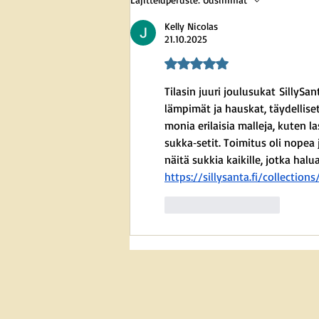
Kelly Nicolas
21.10.2025
Arvostelun tähtimäärä: 5/5
Tilasin juuri joulusukat SillySa
lämpimät ja hauskat, täydelliset
monia erilaisia malleja, kuten l
sukka‑setit. Toimitus oli nopea 
näitä sukkia kaikille, jotka hal
https://sillysanta.fi/collection
Tykkää
vastaus