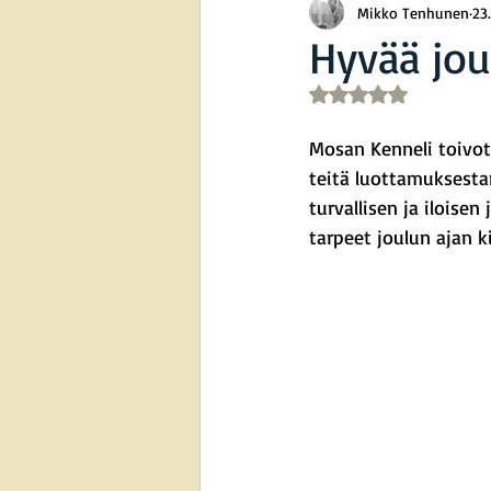
Mikko Tenhunen
23
Hyvää jou
Arvostelun tähtimää
Mosan Kenneli toivott
teitä luottamuksesta
turvallisen ja iloise
tarpeet joulun ajan ki