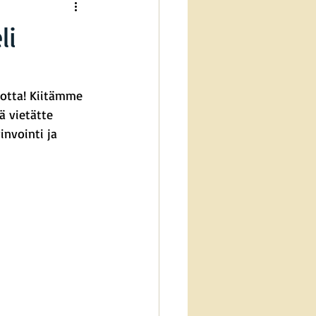
li
uotta! Kiitämme 
 vietätte 
invointi ja 