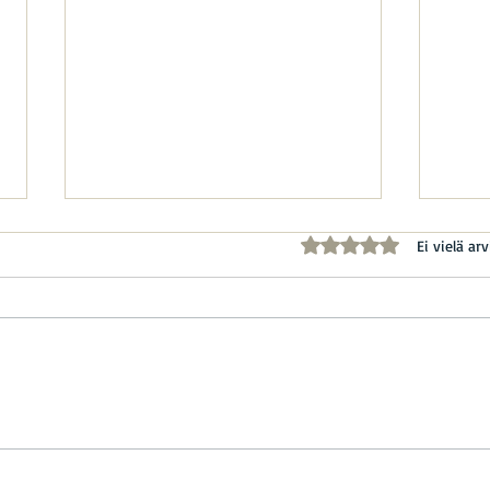
Arvostelun tähtimäärä
Ei vielä arv
Meillä on aivan ihania ja
🐾 L
odotettuja uutisia jaettavana!
rauha
✨