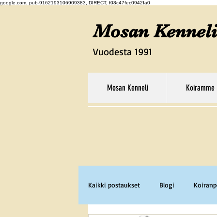
google.com, pub-9162193106909383, DIRECT, f08c47fec0942fa0
Mosan Kenneli
Vuodesta 1991
Mosan Kenneli
Koiramme
Kaikki postaukset
Blogi
Koiran