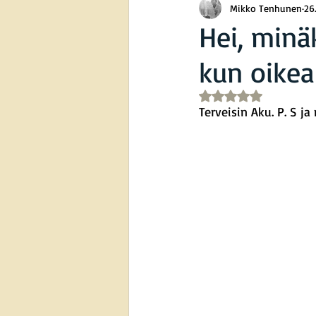
Mikko Tenhunen
26
Hei, minä
kun oikea
Arvostelun tähtimää
Terveisin Aku. P. S ja