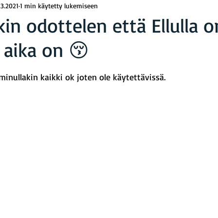
.3.2021
1 min käytetty lukemiseen
kin odottelen että Ellulla 
 aika on 😚
rä: epäluku/5
 minullakin kaikki ok joten ole käytettävissä. 