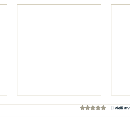
Arvostelun tähtimäärä
Ei vielä arv