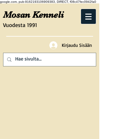
google.com, pub-9162193106909383, DIRECT, f08c47fec0942fa0
Mosan Kenneli
Vuodesta 1991
Kirjaudu Sisään