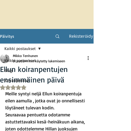
Rekisteröidy
Päivitys
Kaikki postaukset
Mikko Tenhunen
Kaikki postaukset
31.5.2021
1 min käytetty lukemiseen
Ellun koiranpentujen
Blogi
ensimmäinen päivä
Koiranpennut
Arvostelun tähtimäärä: epäluku/5
Meille syntyi neljä Ellun koiranpentuja 
eilen aamulla , jotka ovat jo onnellisesti 
löytäneet tulevan kodin.
Seuraavaa pentuetta odotamme 
astuttettavaksi kesä-heinäkuun aikana, 
joten odottelemme Hillan juoksujen 