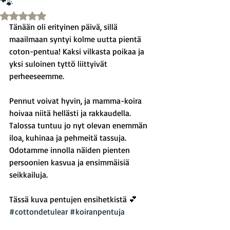
🐾
Arvostelun tähtimäärä: epäluku/5
Tänään oli erityinen päivä, sillä 
maailmaan syntyi kolme uutta pientä 
coton-pentua! Kaksi vilkasta poikaa ja 
yksi suloinen tyttö liittyivät 
perheeseemme.
Pennut voivat hyvin, ja mamma-koira 
hoivaa niitä hellästi ja rakkaudella. 
Talossa tuntuu jo nyt olevan enemmän 
iloa, kuhinaa ja pehmeitä tassuja. 
Odotamme innolla näiden pienten 
persoonien kasvua ja ensimmäisiä 
seikkailuja.
Tässä kuva pentujen ensihetkistä 💕
#cottondetulear
#koiranpentuja