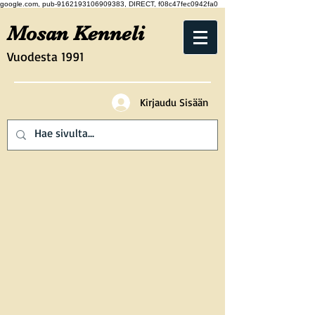
google.com, pub-9162193106909383, DIRECT, f08c47fec0942fa0
Mosan Kenneli
Vuodesta 1991
Kirjaudu Sisään