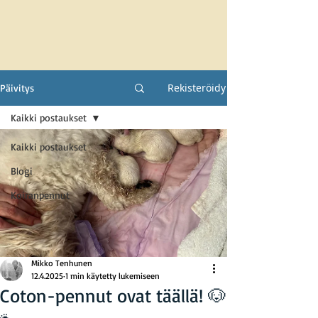
Rekisteröidy
Päivitys
Kaikki postaukset
Kaikki postaukset
Blogi
Koiranpennut
Mikko Tenhunen
12.4.2025
1 min käytetty lukemiseen
Coton-pennut ovat täällä! 🐶